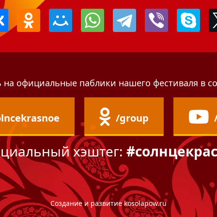
 на официальные паблики нашего фестиваля в со
olncekrasnoe
/group
циальный хэштег:
#солнцекра
Создание и развитие
kosolapow.ru