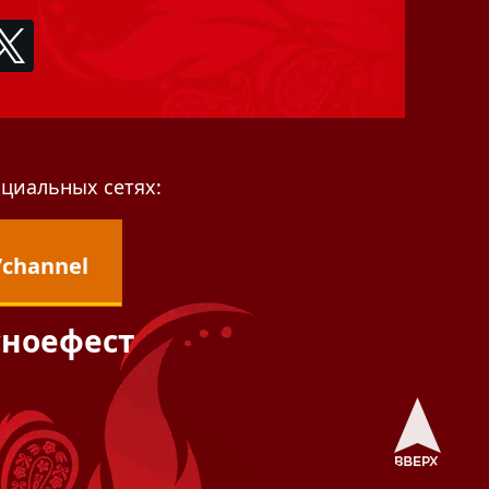
циальных сетях:
/channel
сноефест