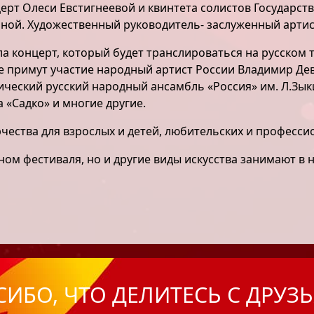
ерт Олеси Евстигнеевой и квинтета солистов Государст
киной. Художественный руководитель- заслуженный арти
а концерт, который будет транслироваться на русском т
те примут участие народный артист России Владимир Де
ический русский народный ансамбль «Россия» им. Л.Зык
 «Садко» и многие другие.
чества для взрослых и детей, любительских и професси
м фестиваля, но и другие виды искусства занимают в 
СИБО, ЧТО ДЕЛИТЕСЬ С ДРУЗ