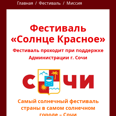
Главная
Фестиваль
Миссия
Фестиваль
«Солнце Красное»
Фестиваль проходит при поддержке
Администрации
г. Сочи
Самый солнечный фестиваль
страны в самом солнечном
городе – Сочи