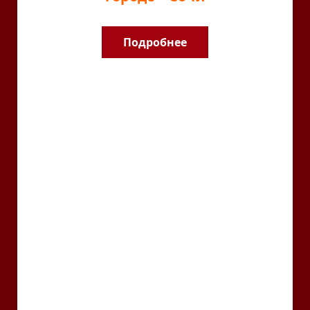
Подробнее
ХУДОЖЕСТВЕННЫЙ
РУКОВОДИТЕЛЬ
ПРОЕКТА - СОЧИНКА,
ОБЛАДАТЕЛЬ ЗНАКА
«ПРИЗНАНИЕ И ПОЧЁТ
СОЧИНЦЕВ»,
ЗАСЛУЖЕННАЯ
АРТИСТКА РФ ОЛЕСЯ
ЕВСТИГНЕЕВА